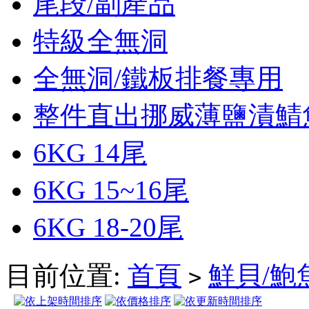
尾段/副產品
特級全無洞
全無洞/鐵板排餐專用
整件直出挪威薄鹽漬鯖
6KG 14尾
6KG 15~16尾
6KG 18-20尾
目前位置:
首頁
鮮貝/鮑
>