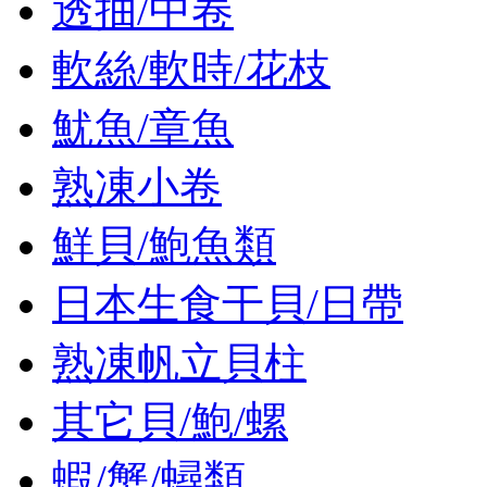
透抽/中卷
軟絲/軟時/花枝
魷魚/章魚
熟凍小卷
鮮貝/鮑魚類
日本生食干貝/日帶
熟凍帆立貝柱
其它貝/鮑/螺
蝦/蟹/蟳類