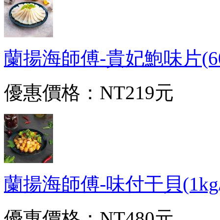
蘭揚海師傅-貴妃鮑味片(600g
優惠價格：
NT219元
蘭揚海師傅-味付干貝(1kg/包)
優惠價格：
NT480元