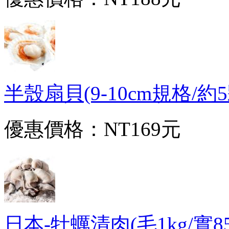
半殼扇貝(9-10cm規格/約5顆
優惠價格：
NT169元
日本-牡蠣清肉(毛1kg/實850