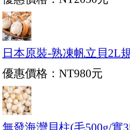
日本原裝-熟凍帆立貝2L規格(1
優惠價格：
NT980元
無發海灣貝柱(毛500g/實350