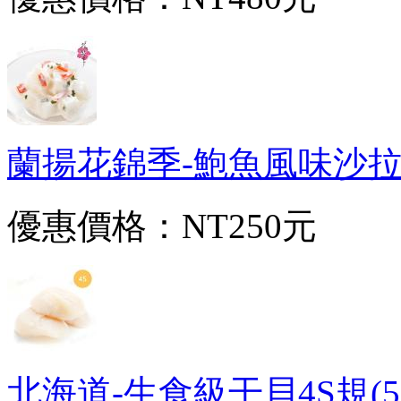
蘭揚花錦季-鮑魚風味沙拉(500
優惠價格：
NT250元
北海道-生食級干貝4S規(50~