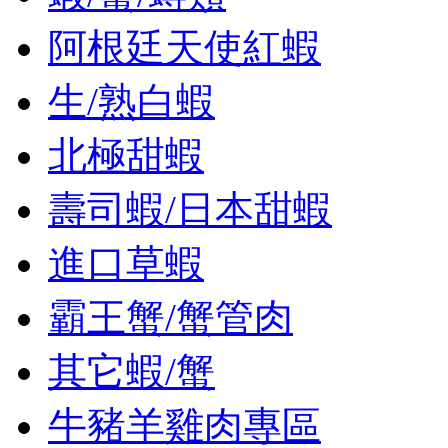
阿根廷天使紅蝦
生/熟白蝦
北極甜蝦
壽司蝦/日本甜蝦
進口草蝦
霸王蟹/蟹管肉
其它蝦/蟹
牛豬羊雞肉專區