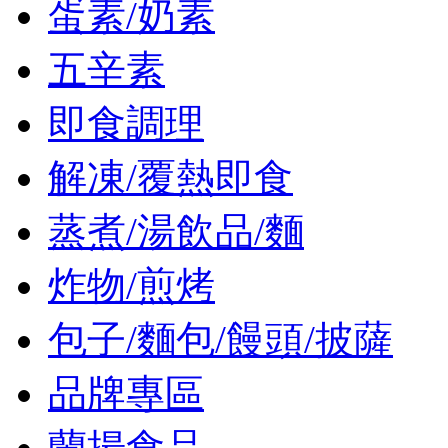
蛋素/奶素
五辛素
即食調理
解凍/覆熱即食
蒸煮/湯飲品/麵
炸物/煎烤
包子/麵包/饅頭/披薩
品牌專區
蘭揚食品