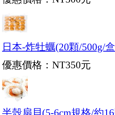
日本-炸牡蠣(20顆/500g/盒)
優惠價格：
NT350元
半殼扇貝(5-6cm規格/約16顆/