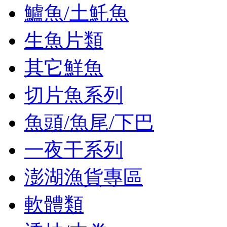
鱸魚/土魠魚
生魚片類
其它鮮魚
切片魚系列
魚頭/魚尾/下巴
一夜干系列
澎湖漁貨專區
軟體類