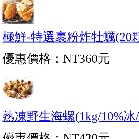
極鮮-特選裹粉炸牡蠣(20顆/50
優惠價格：
NT360元
熟凍野生海螺(1kg/10%冰/包)
優惠價格：
NT430元