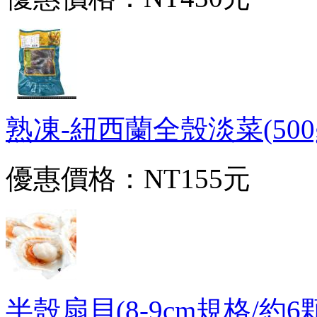
熟凍-紐西蘭全殼淡菜(500g/
優惠價格：
NT155元
半殼扇貝(8-9cm規格/約6顆/5