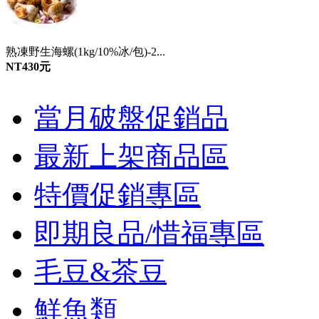
熟凍野生海螺(1kg/10%冰/包)-2...
NT430元
當月破盤促銷品
最新上架商品區
特價促銷專區
即期良品/惜福專區
毛豆&茶豆
鮮魚類