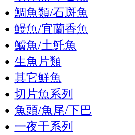
鯛魚類/石斑魚
鰻魚/宜蘭香魚
鱸魚/土魠魚
生魚片類
其它鮮魚
切片魚系列
魚頭/魚尾/下巴
一夜干系列