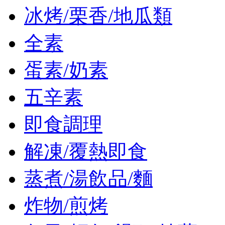
冰烤/栗香/地瓜類
全素
蛋素/奶素
五辛素
即食調理
解凍/覆熱即食
蒸煮/湯飲品/麵
炸物/煎烤