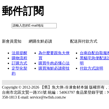
郵件訂閱
新會員需知
網購生鮮必讀
配送與付款方式
法規提醒
為什麼要跟魚大俠
台南自配自取服
購物流程
買
黑貓宅急便配送
訂購方式
購買牛肉必懂心法
明
定型化契
購買海鮮必讀密技
付款方式說明
約
Copyright © 2012-2026 【舊】魚大俠-冷凍食材本舖 版權
台南市北區文賢一路351號 統編：54063797 食品業登錄字號：N-1540637
358-1813 E-mail: service@twfish.com.tw