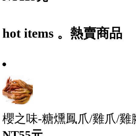
hot items 。熱賣商品
櫻之味-糖燻鳳爪/雞爪/雞腳(7
NT55元