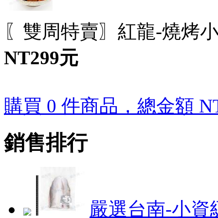
〖雙周特賣〗紅龍-燒烤小腿/
NT299元
購買 0 件商品，總金額 NT
銷售排行
嚴選台南-小資級