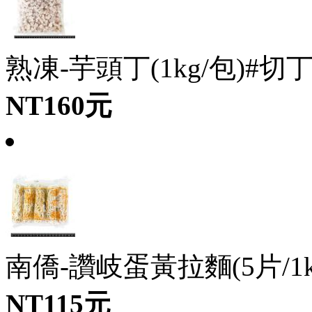
熟凍-芋頭丁(1kg/包)#切丁-1
NT160元
南僑-讚岐蛋黃拉麵(5片/1kg
NT115元