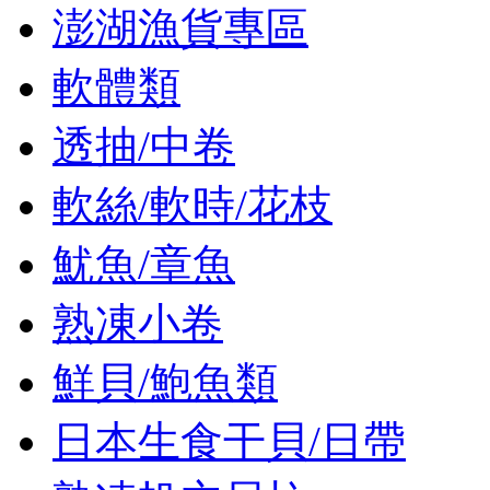
澎湖漁貨專區
軟體類
透抽/中卷
軟絲/軟時/花枝
魷魚/章魚
熟凍小卷
鮮貝/鮑魚類
日本生食干貝/日帶