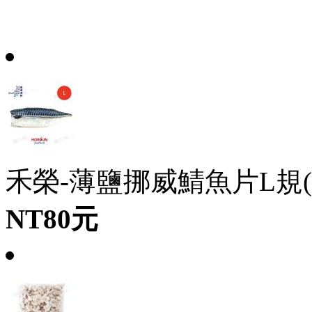
禾榮-薄鹽挪威鯖魚片L規(150
NT80元