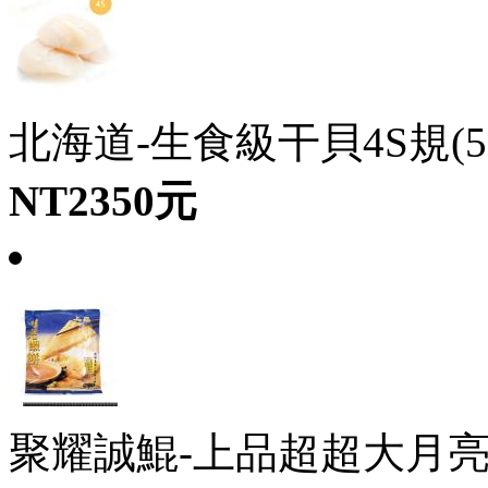
北海道-生食級干貝4S規(50~
NT2350元
聚耀誠鯤-上品超超大月亮蝦餅(