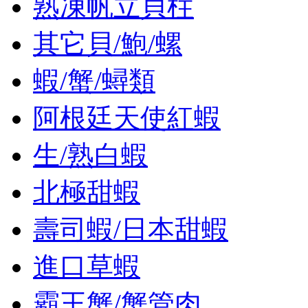
熟凍帆立貝柱
其它貝/鮑/螺
蝦/蟹/蟳類
阿根廷天使紅蝦
生/熟白蝦
北極甜蝦
壽司蝦/日本甜蝦
進口草蝦
霸王蟹/蟹管肉