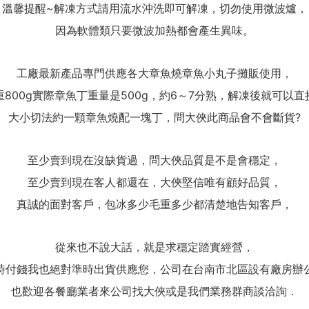
溫馨提醒~解凍方式請用流水沖洗即可解凍，切勿使用微波爐，
因為軟體類只要微波加熱都會產生異味。
工廠最新產品專門供應各大章魚燒章魚小丸子攤販使用，
800g實際章魚丁重量是500g​​​​​​​，約6～7分熟，解凍後就可以
大小切法約一顆章魚燒配一塊丁，問大俠此商品會不會斷貨?
至少賣到現在沒缺貨過，問大俠品質是不是會穩定，
至少賣到現在客人都還在，大俠堅信唯有顧好品質，
真誠的面對客戶，包冰多少毛重多少都清楚地告知客戶，
從來也不說大話，就是求穩定踏實經營，
時付錢我也絕對準時出貨供應您，公司在台南市北區設有廠房辦
也歡迎各餐廳業者來公司找大俠或是我們業務群商談洽詢．