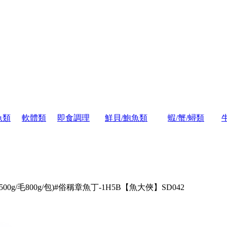
魚類
軟體類
即食調理
鮮貝/鮑魚類
蝦/蟹/蟳類
0g/毛800g/包)#俗稱章魚丁-1H5B【魚大俠】SD042