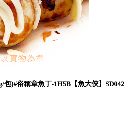
g/包)#俗稱章魚丁-1H5B【魚大俠】SD042