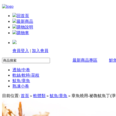
回首頁
最新商品
購物說明
購物車
會員登入
|
加入會員
最新商品專區
鮮
透抽/中卷
軟絲/軟時/花枝
魷魚/章魚
熟凍小卷
目前位置:
首頁
軟體類
魷魚/章魚
章魚燒用-祕魯魷魚丁(淨50
>
>
>