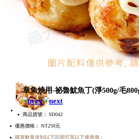
章魚燒用-祕魯魷魚丁(淨500g/毛800
商品貨號： SD042
優惠價格：
NT250元
購買數量達到以下區間可享以下優惠價：