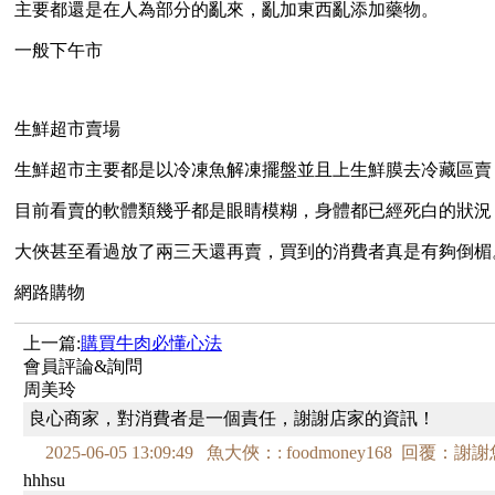
主要都還是在人為部分的亂來，亂加東西亂添加藥物。
一般下午市
生鮮超市賣場
生鮮超市主要都是以冷凍魚解凍擺盤並且上生鮮膜去冷藏區賣
目前看賣的軟體類幾乎都是眼睛模糊，身體都已經死白的狀況
大俠甚至看過放了兩三天還再賣，買到的消費者真是有夠倒楣
網路購物
上一篇:
購買牛肉必懂心法
會員評論&詢問
周美玲
良心商家，對消費者是一個責任，謝謝店家的資訊！
2025-06-05 13:09:49 魚大俠：: foodmoney168 回覆：謝
hhhsu