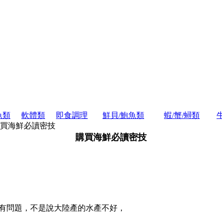
魚類
軟體類
即食調理
鮮貝/鮑魚類
蝦/蟹/蟳類
買海鮮必讀密技
購買海鮮必讀密技
有問題，不是說大陸產的水產不好，