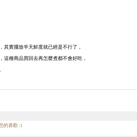
，其實擺放半天鮮度就已經是不行了，
，這種商品買回去再怎麼煮都不會好吃，
。
謝您的喜歡 :)