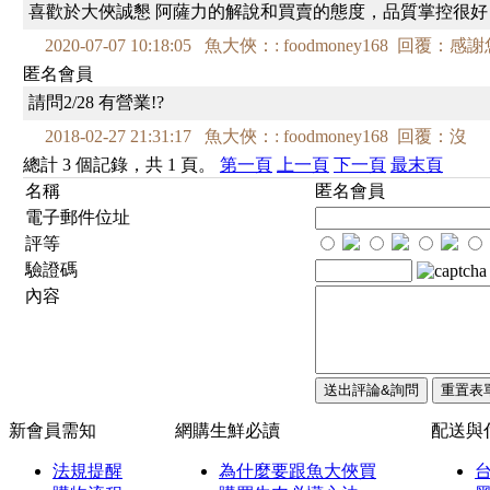
喜歡於大俠誠懇 阿薩力的解說和買賣的態度，品質掌控很好 
2020-07-07 10:18:05 魚大俠：: foodmoney168 回覆
匿名會員
請問2/28 有營業!?
2018-02-27 21:31:17 魚大俠：: foodmoney168 回覆：沒
總計 3 個記錄，共 1 頁。
第一頁
上一頁
下一頁
最末頁
名稱
匿名會員
電子郵件位址
評等
驗證碼
內容
新會員需知
網購生鮮必讀
配送與
法規提醒
為什麼要跟魚大俠買