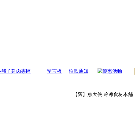
牛豬羊雞肉專區
留言板
匯款通知
【舊】魚大俠-冷凍食材本舖