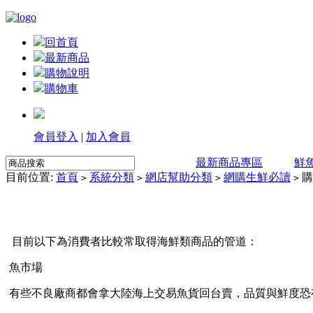
回首頁
最新商品
購物說明
購物車
會員登入
|
加入會員
最新商品專區
鮮
目前位置:
首頁
系統分類
網店幫助分類
網購生鮮必讀
購
>
>
>
>
目前以下為消費者比較常取得海鮮類商品的管道：
魚市場
有些不良廠商都會拿大陸海上交易魚貨回台賣，品質與鮮度恐