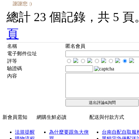
謝謝您 :)
總計 23 個記錄，共 5 
頁
名稱
匿名會員
電子郵件位址
評等
驗證碼
內容
新會員需知
網購生鮮必讀
配送與付款方式
法規提醒
為什麼要跟魚大俠
台南自配自取服
購物流程
買
黑貓宅急便配送