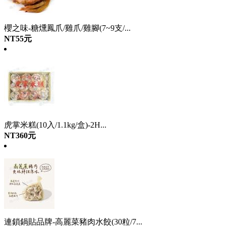
櫻之味-糖燻鳳爪/雞爪/雞腳(7~9支/...
NT55元
虎掌米糕(10入/1.1kg/盒)-2H...
NT360元
連鎖鍋貼品牌-高麗菜豬肉水餃(30粒/7...