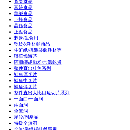
奇美食品
富統食品
華誠食品
卜蜂食品
晶鈺食品
正點食品
刺身/生食用
乾貨&耗材類商品
生鮮紙/擺盤裝飾耗材等
聯華燒海苔
阿順師胡椒粉/常溫乾貨
整件直出鮭魚系列
鮭魚厚切片
鮭魚中切片
鮭魚薄切片
整件直出大比目魚切片系列
一面白/一面洞
兩面洞
全無洞
尾段/副產品
特級全無洞
全無洞/鐵板排餐專用