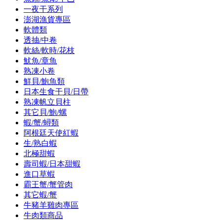
一夜干系列
澎湖漁貨專區
軟體類
透抽/中卷
軟絲/軟時/花枝
魷魚/章魚
熟凍小卷
鮮貝/鮑魚類
日本生食干貝/日帶
熟凍帆立貝柱
其它貝/鮑/螺
蝦/蟹/蟳類
阿根廷天使紅蝦
生/熟白蝦
北極甜蝦
壽司蝦/日本甜蝦
進口草蝦
霸王蟹/蟹管肉
其它蝦/蟹
牛豬羊雞肉專區
牛肉類商品