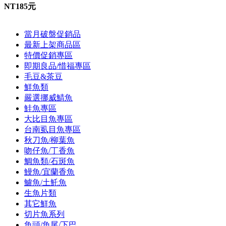
NT185元
當月破盤促銷品
最新上架商品區
特價促銷專區
即期良品/惜福專區
毛豆&茶豆
鮮魚類
嚴選挪威鯖魚
鮭魚專區
大比目魚專區
台南虱目魚專區
秋刀魚/柳葉魚
吻仔魚/丁香魚
鯛魚類/石斑魚
鰻魚/宜蘭香魚
鱸魚/土魠魚
生魚片類
其它鮮魚
切片魚系列
魚頭/魚尾/下巴