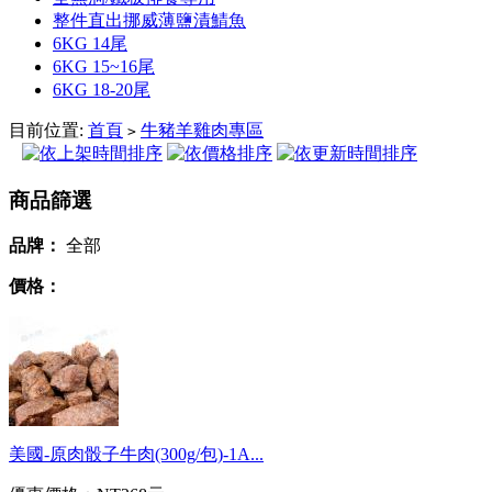
整件直出挪威薄鹽漬鯖魚
6KG 14尾
6KG 15~16尾
6KG 18-20尾
目前位置:
首頁
牛豬羊雞肉專區
>
商品篩選
品牌：
全部
價格：
美國-原肉骰子牛肉(300g/包)-1A...