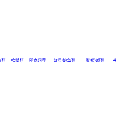
魚類
軟體類
即食調理
鮮貝/鮑魚類
蝦/蟹/蟳類