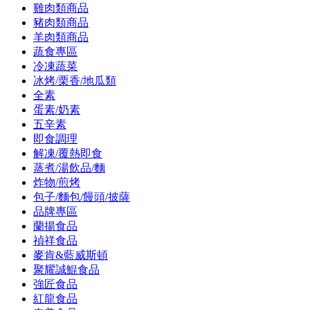
雞肉類商品
豬肉類商品
羊肉類商品
蔬食專區
冷凍蔬菜
冰烤/栗香/地瓜類
全素
蛋素/奶素
五辛素
即食調理
解凍/覆熱即食
蒸煮/湯飲品/麵
炸物/煎烤
包子/麵包/饅頭/披薩
品牌專區
蘭揚食品
禎祥食品
麥肯&藍威斯頓
聚耀誠鯤食品
強匠食品
紅龍食品