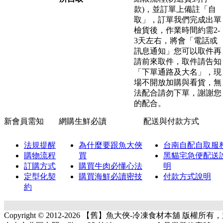
款)，並訂單上備註「自
取」，訂單我們完成出單
檢貨後，作業時間約需2-
3天左右，將會「電話或
訊息通知」您可以取件再
請前來取件，取件請告知
「下單通路及大名」，現
場不開放加購與看貨，無
法配合請勿下單，謝謝您
的配合。
新會員需知
網購生鮮必讀
配送與付款方式
法規提醒
為什麼要跟魚大俠
台南自配自取服
購物流程
買
黑貓宅急便配送
訂購方式
購買牛肉必懂心法
明
定型化契
購買海鮮必讀密技
付款方式說明
約
Copyright © 2012-2026 【舊】魚大俠-冷凍食材本舖 版權