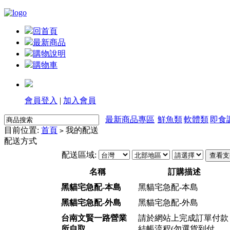
回首頁
最新商品
購物說明
購物車
會員登入
|
加入會員
最新商品專區
鮮魚類
軟體類
即食
目前位置:
首頁
我的配送
>
配送方式
配送區域:
名稱
訂購描述
黑貓宅急配-本島
黑貓宅急配-本島
黑貓宅急配-外島
黑貓宅急配-外島
台南文賢一路營業
請於網站上完成訂單付款
所自取
結帳流程(勿選貨到付