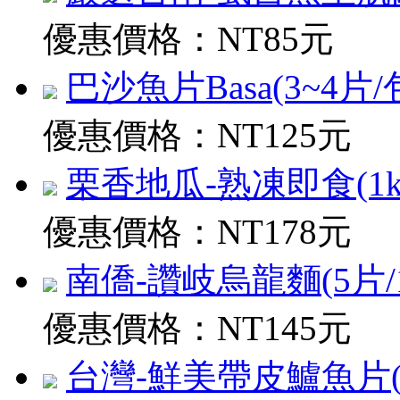
優惠價格：
NT85元
巴沙魚片Basa(3~4片/包)
優惠價格：
NT125元
栗香地瓜-熟凍即食(1kg
優惠價格：
NT178元
南僑-讚岐烏龍麵(5片/1.2
優惠價格：
NT145元
台灣-鮮美帶皮鱸魚片(200