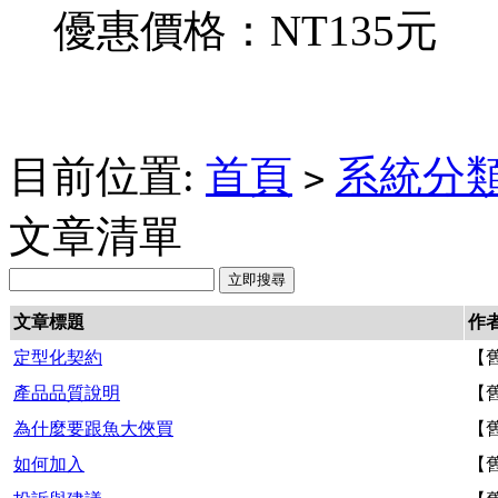
優惠價格：
NT135元
目前位置:
首頁
系統分
>
文章清單
文章標題
作
定型化契約
【
產品品質說明
【
為什麼要跟魚大俠買
【
如何加入
【