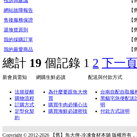
投訴與建議
【
網站故障報告
【
售後服務保證
【
退換貨原則
【
我的採購訂單
【
我的最愛商品
【
總計
19
個記錄
1
2
下一
新會員需知
網購生鮮必讀
配送與付款方式
法規提醒
為什麼要跟魚大俠
台南自配自取服
購物流程
買
黑貓宅急便配送
訂購方式
購買牛肉必懂心法
明
定型化契
購買海鮮必讀密技
付款方式說明
約
Copyright © 2012-2026 【舊】魚大俠-冷凍食材本舖 版權