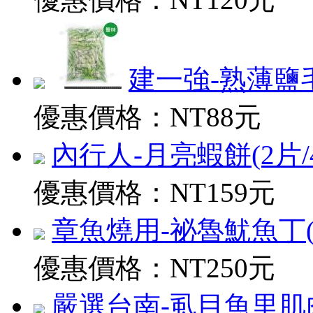
建一強-熟薄鹽毛豆
優惠價格：
NT88元
內行人-月亮蝦餅(2片/400
優惠價格：
NT159元
章魚燒用-祕魯魷魚丁(淨5
優惠價格：
NT250元
嚴選台南-虱目魚里肌肉(30