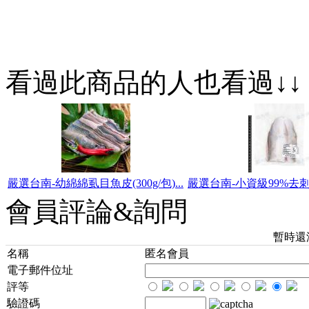
看過此商品的人也看過↓↓
嚴選台南-幼綿綿虱目魚皮(300g/包)...
嚴選台南-小資級99%去刺虱
會員評論&詢問
暫時還
名稱
匿名會員
電子郵件位址
評等
驗證碼