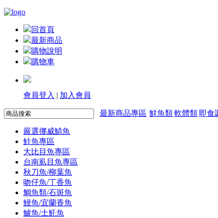
回首頁
最新商品
購物說明
購物車
會員登入
|
加入會員
最新商品專區
鮮魚類
軟體類
即食
嚴選挪威鯖魚
鮭魚專區
大比目魚專區
台南虱目魚專區
秋刀魚/柳葉魚
吻仔魚/丁香魚
鯛魚類/石斑魚
鰻魚/宜蘭香魚
鱸魚/土魠魚