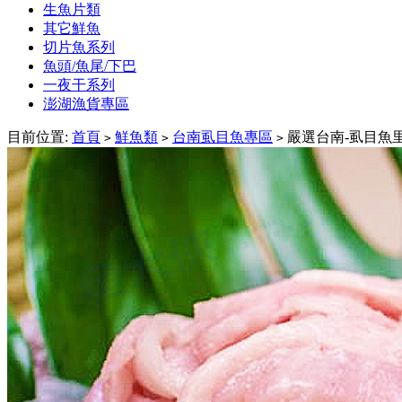
生魚片類
其它鮮魚
切片魚系列
魚頭/魚尾/下巴
一夜干系列
澎湖漁貨專區
目前位置:
首頁
鮮魚類
台南虱目魚專區
嚴選台南-虱目魚里肌肉
>
>
>