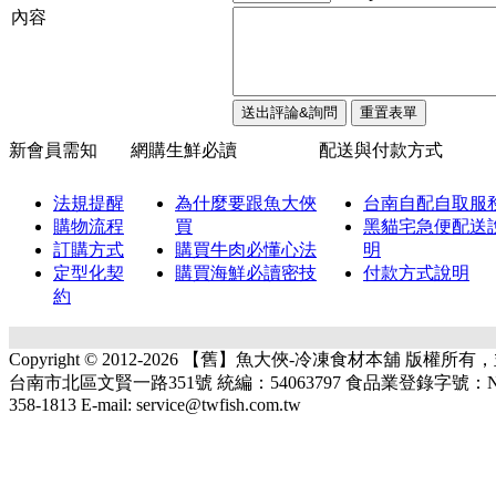
內容
新會員需知
網購生鮮必讀
配送與付款方式
法規提醒
為什麼要跟魚大俠
台南自配自取服
購物流程
買
黑貓宅急便配送
訂購方式
購買牛肉必懂心法
明
定型化契
購買海鮮必讀密技
付款方式說明
約
Copyright © 2012-2026 【舊】魚大俠-冷凍食材本舖 版權
台南市北區文賢一路351號 統編：54063797 食品業登錄字號：N-1540637
358-1813 E-mail: service@twfish.com.tw