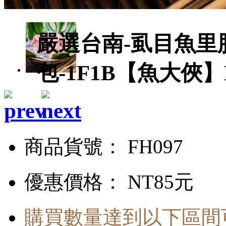
嚴選台南-虱目魚里肌肉
包-1F1B【魚大俠】F
商品貨號： FH097
優惠價格：
NT85元
購買數量達到以下區間