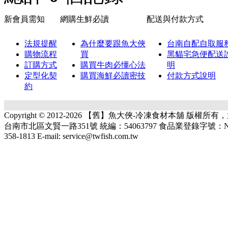
新會員需知
網購生鮮必讀
配送與付款方式
法規提醒
為什麼要跟魚大俠
台南自配自取服
購物流程
買
黑貓宅急便配送
訂購方式
購買牛肉必懂心法
明
定型化契
購買海鮮必讀密技
付款方式說明
約
Copyright © 2012-2026 【舊】魚大俠-冷凍食材本舖 版權
台南市北區文賢一路351號 統編：54063797 食品業登錄字號：N-1540637
358-1813 E-mail: service@twfish.com.tw