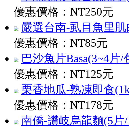
優惠價格：
NT250元
嚴選台南-虱目魚里肌肉(30
優惠價格：
NT85元
巴沙魚片Basa(3~4片/包)
優惠價格：
NT125元
栗香地瓜-熟凍即食(1kg
優惠價格：
NT178元
南僑-讚岐烏龍麵(5片/1.2