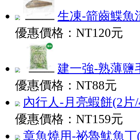
生凍-箭齒鰈魚清肉
優惠價格：
NT120元
建一強-熟薄鹽毛豆
優惠價格：
NT88元
內行人-月亮蝦餅(2片/400
優惠價格：
NT159元
章魚燒用-祕魯魷魚丁(淨5